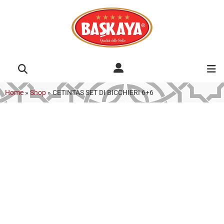
Home
»
Shop
»
CETINTAS SET DI BICCHIERI 6+6