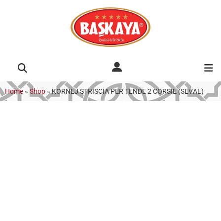
Home
»
Shop
»
KORNEJ STRISCIA PER TENDE 2 CORSIE (SEVAL)