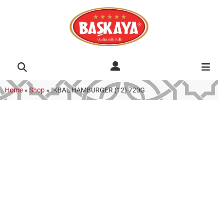
Home
»
Shop
»
IKBAL HAMBURGER (12) 720G