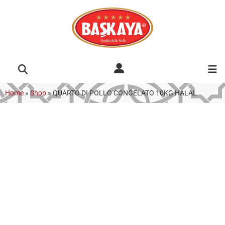
Home
»
Shop
»
QUARTO DI POLLO CONGELATO 10KG HALAL