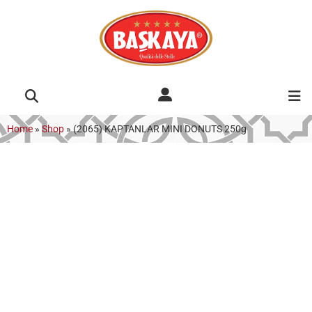
Home
»
Shop
»
(2065) KAPTANLAR MINI DONUTS 250g