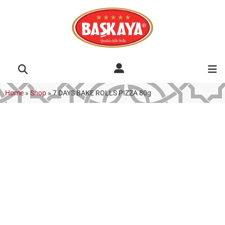
Home
»
Shop
»
7 DAYS BAKE ROLLS PIZZA 80g