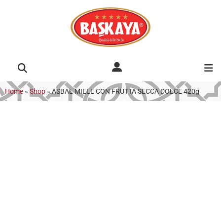
Home
»
Shop
»
ASBAL MIELE CON FRUTTA SECCA DOLCE 420g