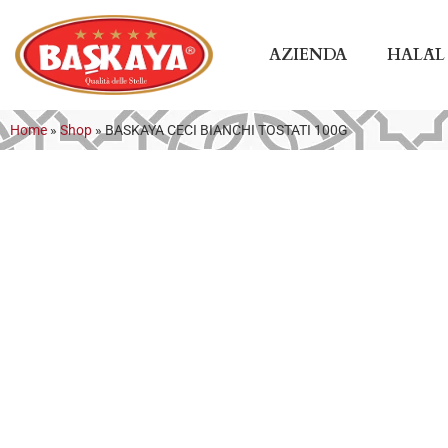
AZIENDA
HALĀL
Home
»
Shop
»
BASKAYA CECI BIANCHI TOSTATI 100G