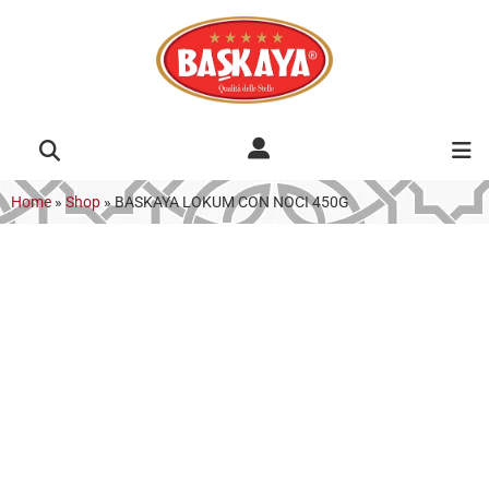
Home
»
Shop
»
BASKAYA LOKUM CON NOCI 450G