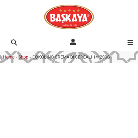
Home
»
Shop
»
COKOLINO CREMA DI CEREALI 14*200G