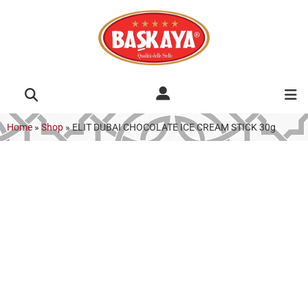
Home
»
Shop
»
ELIT DUBAI CHOCOLATE ICE CREAM STICK 30g