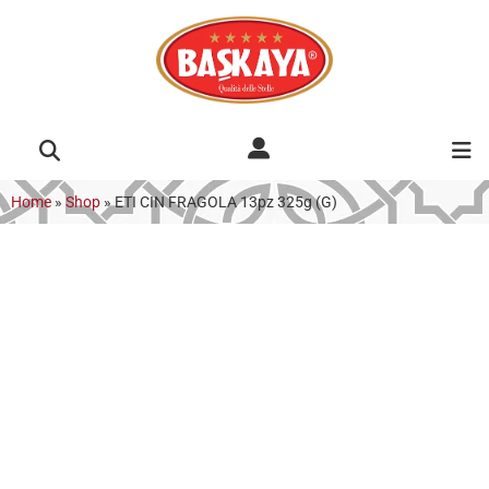
Home
»
Shop
»
ETI CIN FRAGOLA 13pz 325g (G)