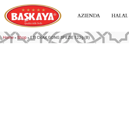
AZIENDA
HALĀL
Home
»
Shop
»
ETI CRAX GONG SPEZIE 123g (B)