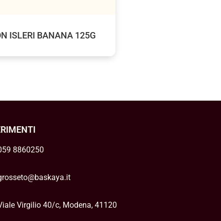
N ISLERI BANANA 125G
ERIMENTI
059 8860250
grosseto@baskaya.it
Viale Virgilio 40/c, Modena, 41120