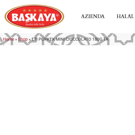
AZIENDA
HALĀL
Home
»
Shop
»
ETI POPKEK MINI CIOCCOLATO 180G TR