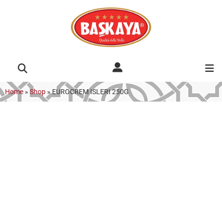
Home
»
Shop
»
EUROCREM ISLERI 250G