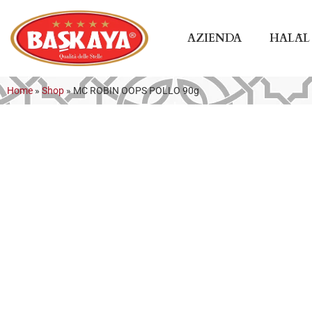
AZIENDA
HALĀL
Home
»
Shop
»
MC ROBIN OOPS POLLO 90g