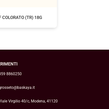
F COLORATO (TR) 18G
ERIMENTI
059 8860250
grosseto@baskaya.it
Viale Virgilio 40/c, Modena, 41120