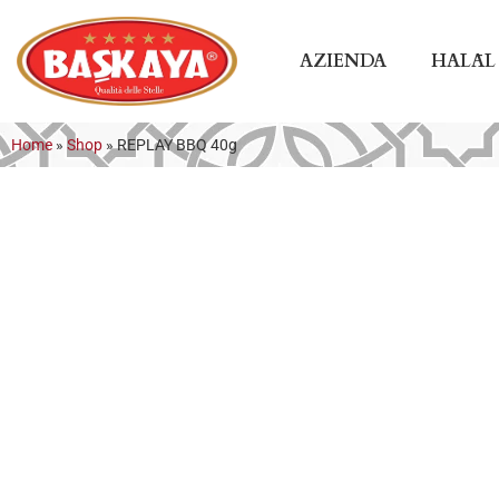
AZIENDA
HALĀL
Home
»
Shop
»
REPLAY BBQ 40g