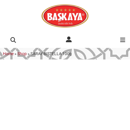
Home
»
Shop
»
SARAY BISTELLA 100g