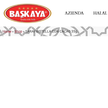
AZIENDA
HALĀL
Home
»
Shop
»
SARAY BISTELLA CON CACAO 35g