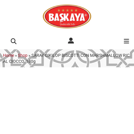
Home
»
Shop
»
SARAY CIKILOP BISCOTTI CON MARSHMALLOW RIC.
AL CIOCCO. 180g