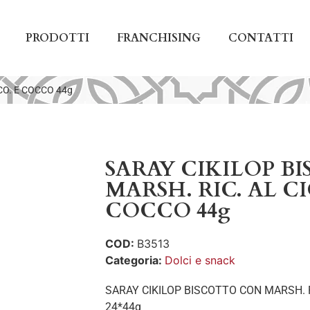
PRODOTTI
FRANCHISING
CONTATTI
CO. E COCCO 44g
SARAY CIKILOP B
MARSH. RIC. AL C
COCCO 44g
COD:
B3513
Categoria:
Dolci e snack
SARAY CIKILOP BISCOTTO CON MARSH. R
24*44g