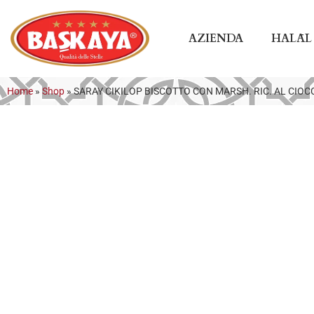
AZIENDA
HALĀL
Home
»
Shop
»
SARAY CIKILOP BISCOTTO CON MARSH. RIC. AL CIOC