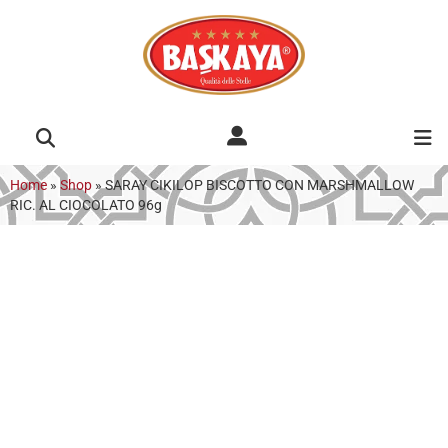
Home
»
Shop
»
SARAY CIKILOP BISCOTTO CON MARSHMALLOW
RIC. AL CIOCOLATO 96g