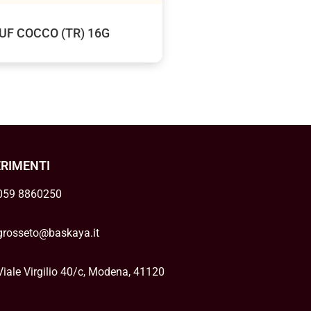
PUF COCCO (TR) 16G
ERIMENTI
059 8860250
grosseto@baskaya.it
Viale Virgilio 40/c, Modena, 41120