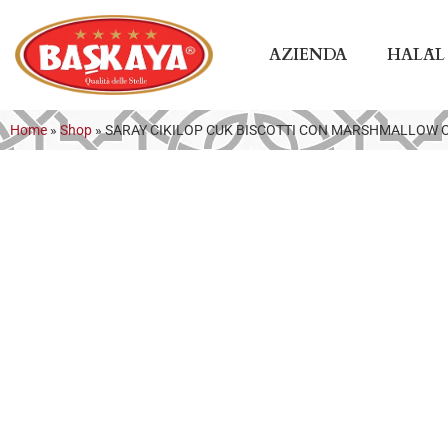
AZIENDA
HALĀL
Home
»
Shop
»
SARAY CIKILOP CUK BISCOTTI CON MARSHMALLOW 