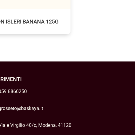
N ISLERI BANANA 125G
ERIMENTI
059 8860250
grosseto@baskaya.it
Viale Virgilio 40/c, Modena, 41120