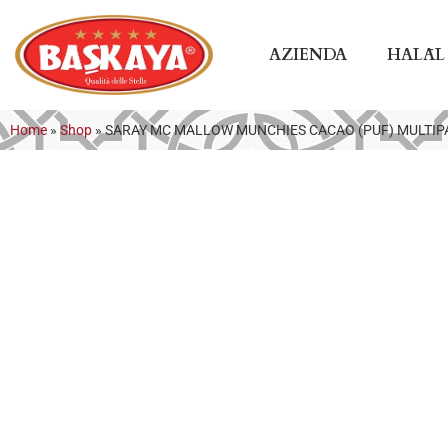
AZIENDA
HALĀL
Home
»
Shop
»
SARAY MC MALLOW MUNCHIES CACAO (PUF) MULTIP