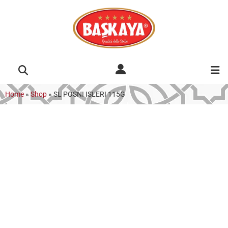
Home
»
Shop
»
SL POSNI ISLERI 115G