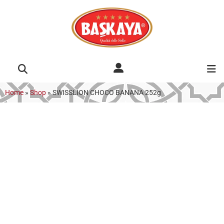
Home
»
Shop
»
SWISSLION CHOCO BANANA 252g