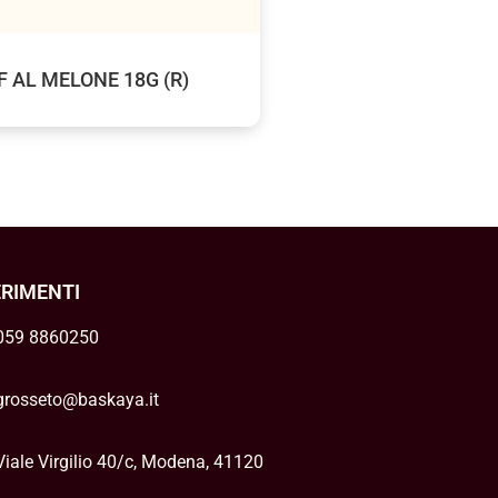
F AL MELONE 18G (R)
ERIMENTI
059 8860250
grosseto@baskaya.it
Viale Virgilio 40/c, Modena, 41120