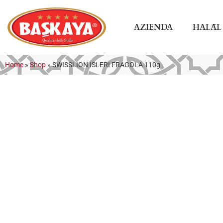
AZIENDA
HALĀL
Home
»
Shop
»
SWISSLION ISLERI FRAGOLA 110g