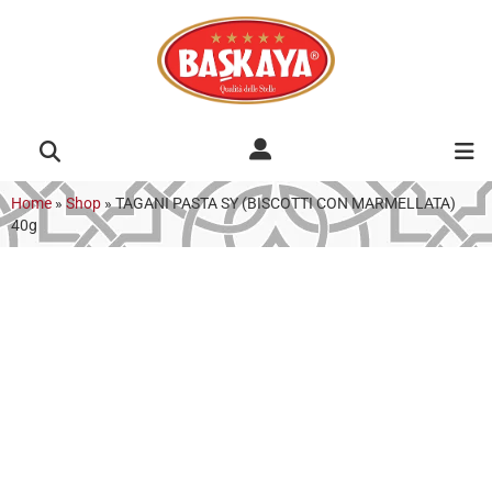
Home
»
Shop
»
TAGANI PASTA SY (BISCOTTI CON MARMELLATA)
40g