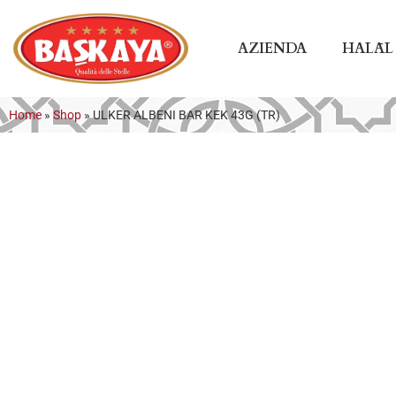
AZIENDA
HALĀL
Home
»
Shop
»
ULKER ALBENI BAR KEK 43G (TR)