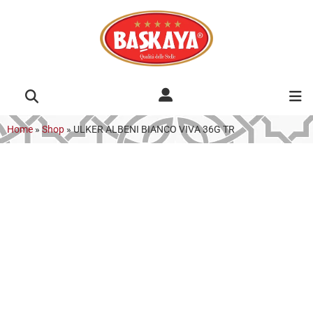
Home
»
Shop
»
ULKER ALBENI BIANCO VIVA 36G TR