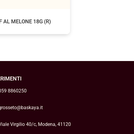
F AL MELONE 18G (R)
ERIMENTI
059 8860250
grosseto@baskaya.it
Viale Virgilio 40/c, Modena, 41120