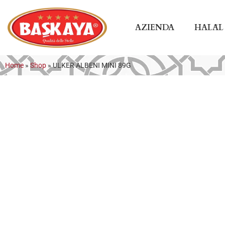
AZIENDA
HALĀL
Home
»
Shop
»
ULKER ALBENI MINI 89G