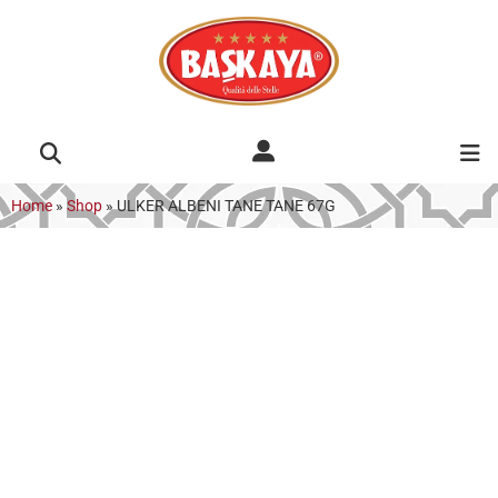
Home
»
Shop
»
ULKER ALBENI TANE TANE 67G