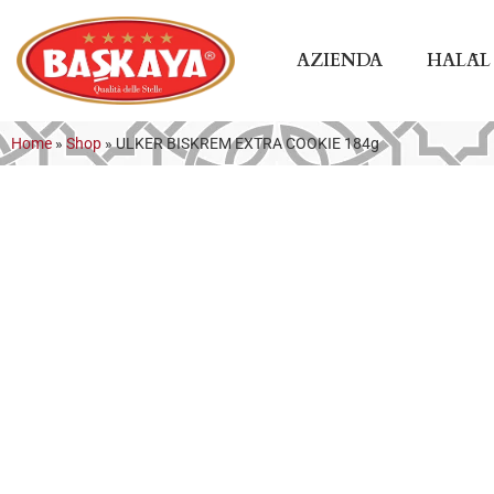
AZIENDA
HALĀL
Home
»
Shop
»
ULKER BISKREM EXTRA COOKIE 184g