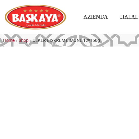
AZIENDA
HALĀL
Home
»
Shop
»
ULKER BISKREM LIMONE 12*160g