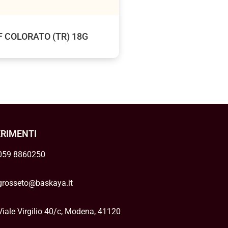
F COLORATO (TR) 18G
ERIMENTI
059 8860250
grosseto@baskaya.it
Viale Virgilio 40/c, Modena, 41120