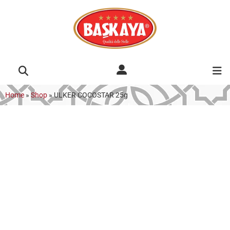
Home
»
Shop
»
ULKER COCOSTAR 25g