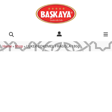
Home
»
Shop
»
ULKER COKOMEL FRAGOLA 180g