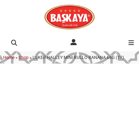
Home
»
Shop
»
ULKER HALLEY MINI RULLO BANANA 66G (TR)