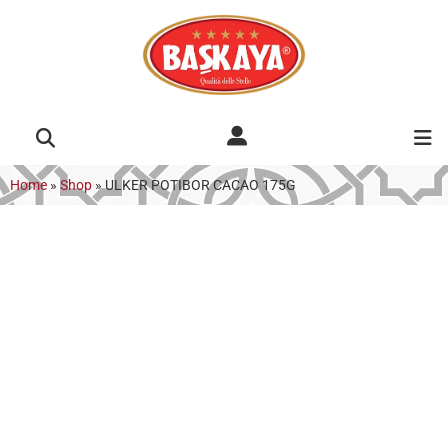
Home
»
Shop
»
ULKER POTIBOR CACAO 175G