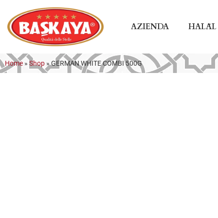
AZIENDA
HALĀL
Home
»
Shop
»
GERMAN WHITE COMBI 500G