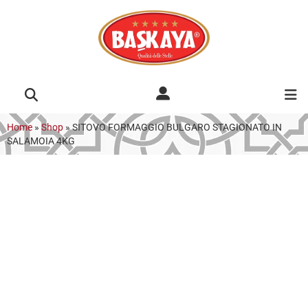
Home
»
Shop
»
SITOVO FORMAGGIO BULGARO STAGIONATO IN
SALAMOIA 4KG