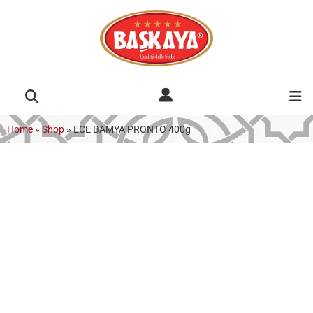
Home
»
Shop
»
ECE BAMYA PRONTO 400g