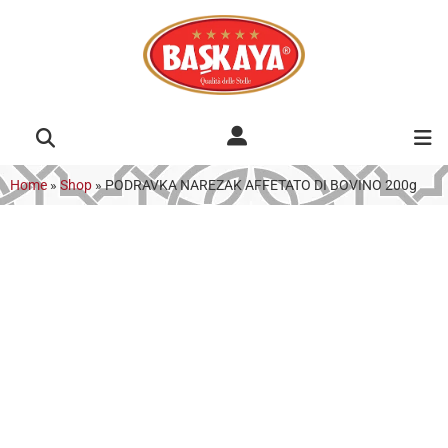
Home
»
Shop
»
PODRAVKA NAREZAK AFFETATO DI BOVINO 200g