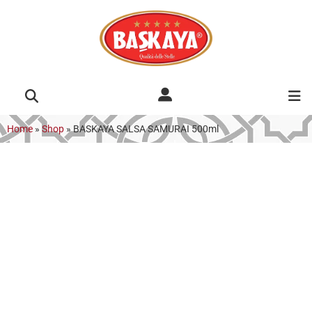
Home
»
Shop
»
BASKAYA SALSA SAMURAI 500ml