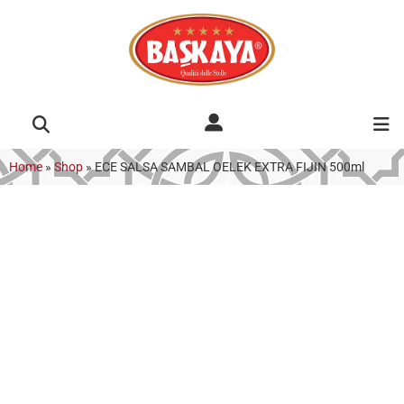
Home
»
Shop
»
ECE SALSA SAMBAL OELEK EXTRA FIJIN 500ml