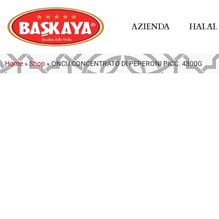
AZIENDA
HALĀL
Home
»
Shop
»
ONCU CONCENTRATO DI PEPERONI PICC. 4300G