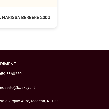
A HARISSA BERBERE 200G
ERIMENTI
059 8860250
grosseto@baskaya.it
Viale Virgilio 40/c, Modena, 41120