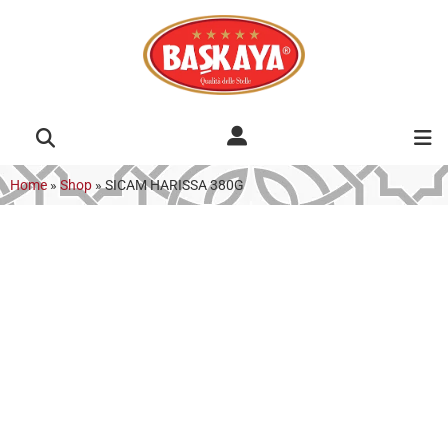
Home
»
Shop
»
SICAM HARISSA 380G