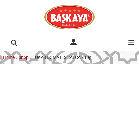
Home
»
Shop
»
TUKAS DOMATES SALCA 410g