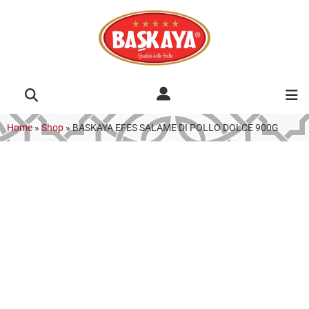
Home
»
Shop
»
BASKAYA EFES SALAME DI POLLO DOLCE 900G