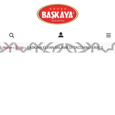
Home
»
Shop
»
BASKAYA ELVAN SALAME DI TACCHINO 1800 G