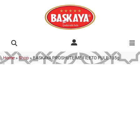
Home
»
Shop
»
BASKAYA PROSHUTE ME FILETO PULE 135g